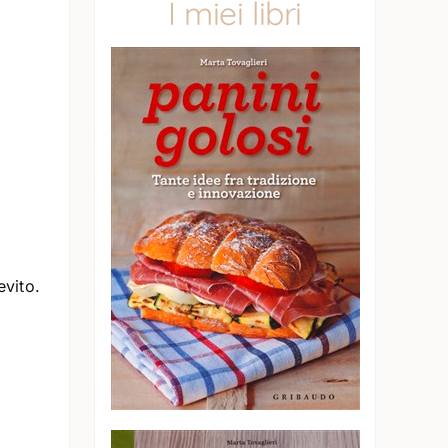
I miei libri
evito.