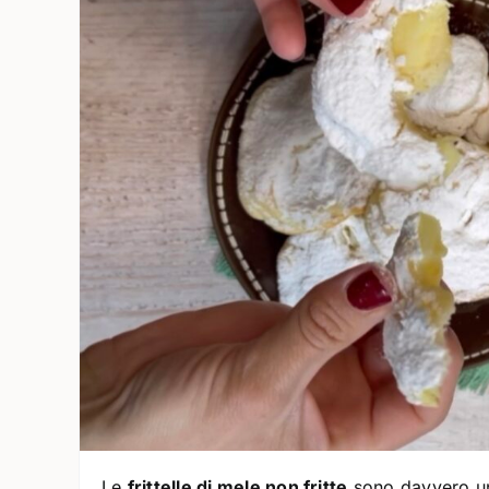
Le
frittelle di mele non fritte
sono davvero un