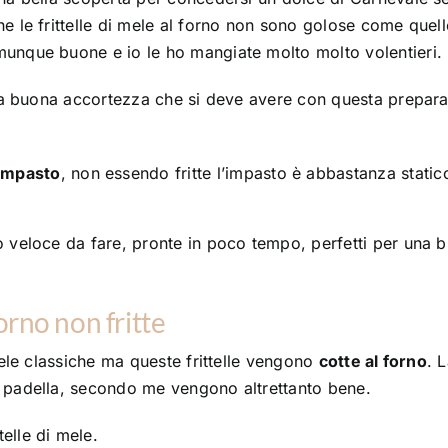
e le frittelle di mele al forno non sono golose come quell
munque buone e io le ho mangiate molto molto volentieri.
 Una buona accortezza che si deve avere con questa prepar
 impasto
, non essendo fritte l’impasto è abbastanza static
o veloce da fare, pronte in poco tempo, perfetti per una 
orno non fritte
 mele classiche ma queste frittelle vengono
cotte al forno
. 
n padella, secondo me vengono altrettanto bene.
elle di mele.