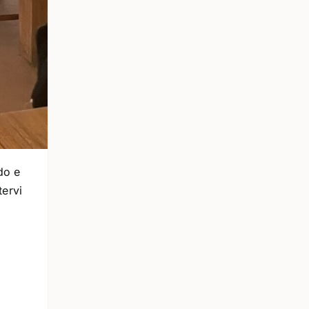
do e
tervi