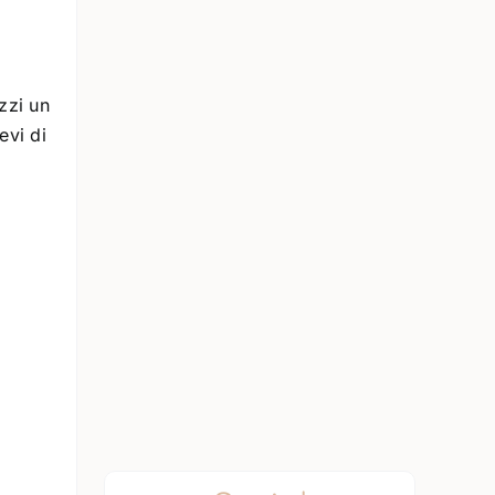
zzi un
evi di