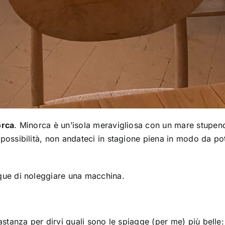
orca
. Minorca è un’isola meravigliosa con un mare stupen
ossibilità, non andateci in stagione piena in modo da po
que di noleggiare una macchina.
stanza per dirvi quali sono le spiagge (per me) più belle: