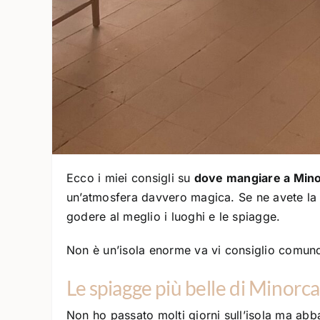
Ecco i miei consigli su
dove mangiare a Min
un’atmosfera davvero magica. Se ne avete la p
godere al meglio i luoghi e le spiagge.
Non è un’isola enorme va vi consiglio comun
Le spiagge più belle di Minorca
Non ho passato molti giorni sull’isola ma abba