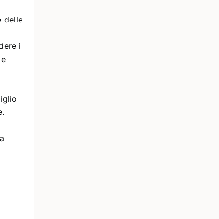
 delle
dere il
 e
iglio
e.
 a