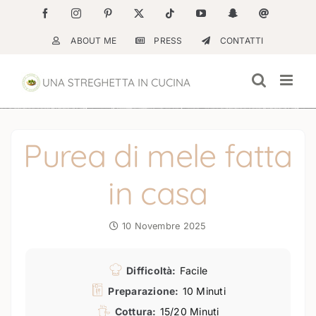
Salta
Facebook
Instagram
Pinterest
X
Tiktok
YouTube
Snapchat
Email
al
ABOUT ME
PRESS
CONTATTI
contenuto
Purea di mele fatta
in casa
10 Novembre 2025
Difficoltà:
Facile
Preparazione:
10 Minuti
Cottura:
15/20 Minuti