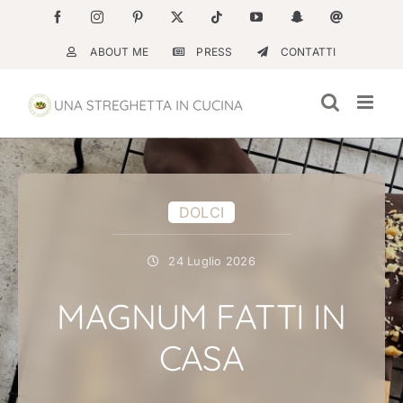
Salta
Facebook
Instagram
Pinterest
X
Tiktok
YouTube
Snapchat
Email
al
ABOUT ME
PRESS
CONTATTI
contenuto
DOLCI
24 Luglio 2026
MAGNUM FATTI IN
CASA