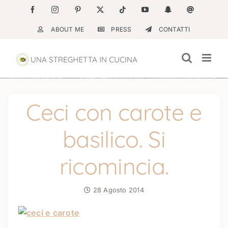
Salta
Facebook
Instagram
Pinterest
X
Tiktok
YouTube
Snapchat
Email
al
ABOUT ME
PRESS
CONTATTI
contenuto
Ceci con carote e
basilico. Si
ricomincia.
28 Agosto 2014