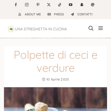
Salta
Facebook
Instagram
Pinterest
X
Tiktok
YouTube
Snapchat
Email
al
ABOUT ME
PRESS
CONTATTI
contenuto
Polpette di ceci e
verdure
10 Aprile 2020