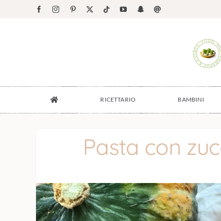
Salta
Facebook
Instagram
Pinterest
X
Tiktok
YouTube
Snapchat
Email
al
contenuto
RICETTARIO
BAMBINI
Pasta con zuc