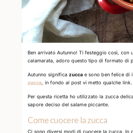
Ben arrivato Autunno! Ti festeggio così, con
calamarata, adoro questo tipo di formato di 
Autunno significa
zucca
e sono ben felice di 
zucca
, in fondo al post vi metto qualche link.
Per questa ricetta ho utilizzato la zucca deli
sapore deciso del salame piccante.
Come cuocere la zucca
Ci sono diversi modi di cuocere la zucca. In qu