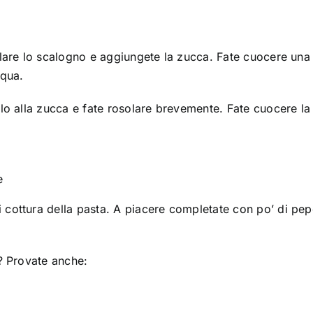
solare lo scalogno e aggiungete la zucca. Fate cuocere una
cqua.
telo alla zucca e fate rosolare brevemente. Fate cuocere la
e
i cottura della pasta. A piacere completate con po’ di pe
? Provate anche: