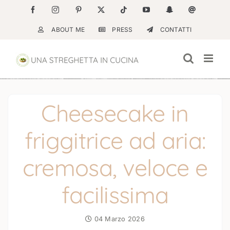
Salta
Facebook
Instagram
Pinterest
X
Tiktok
YouTube
Snapchat
Email
al
ABOUT ME
PRESS
CONTATTI
contenuto
Cheesecake in
friggitrice ad aria:
cremosa, veloce e
facilissima
04 Marzo 2026