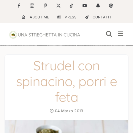
Salta
Facebook
Instagram
Pinterest
X
Tiktok
YouTube
Snapchat
Email
al
ABOUT ME
PRESS
CONTATTI
contenuto
Strudel con
spinacino, porri e
feta
04 Marzo 2019