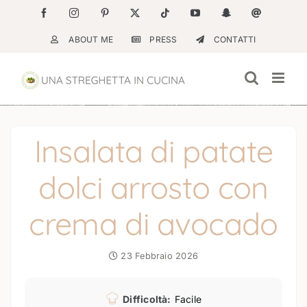
Salta
Facebook
Instagram
Pinterest
X
Tiktok
YouTube
Snapchat
Email
al
ABOUT ME
PRESS
CONTATTI
contenuto
Insalata di patate
dolci arrosto con
crema di avocado
23 Febbraio 2026
Difficoltà:
Facile