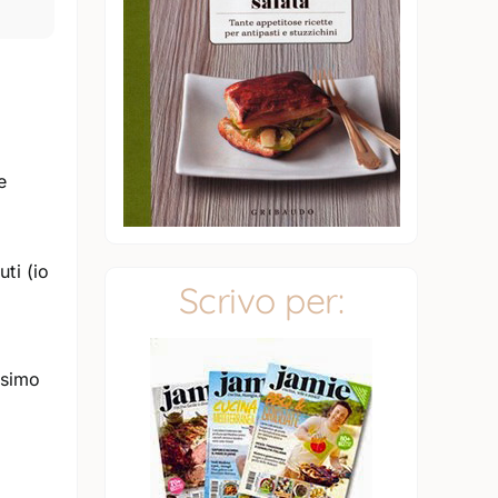
e
ti (io
Scrivo per:
ssimo