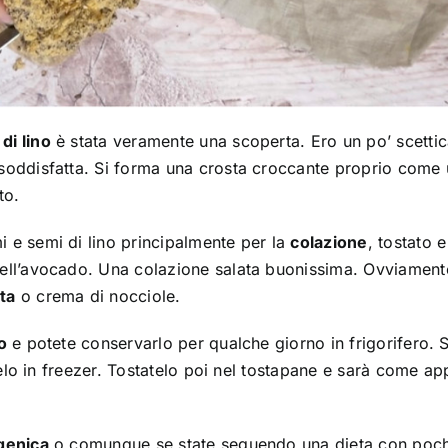
di lino
è stata veramente una scoperta. Ero un po’ scetti
soddisfatta. Si forma una crosta croccante proprio come
to.
e semi di lino principalmente per la
colazione
, tostato e
ell’avocado. Una colazione salata buonissima. Ovviament
ta
o crema di nocciole.
o
e potete conservarlo per qualche giorno in frigorifero. 
telo in freezer. Tostatelo poi nel tostapane e sarà come a
genica
o comunque se state seguendo una dieta con poch