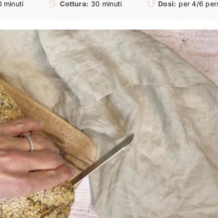
 minuti
Cottura:
30 minuti
Dosi:
per 4/6 per