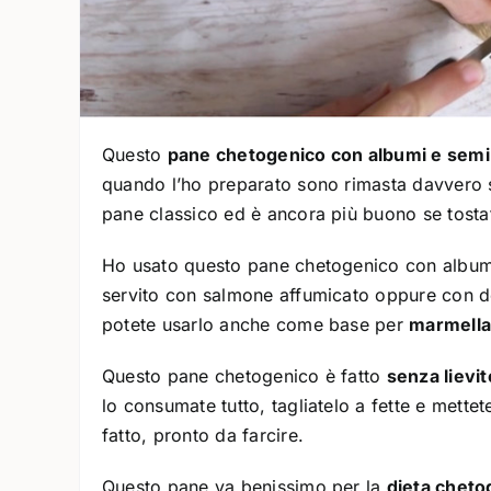
Questo
pane chetogenico con albumi e semi 
quando l’ho preparato sono rimasta davvero 
pane classico ed è ancora più buono se tosta
Ho usato questo pane chetogenico con albumi 
servito con salmone affumicato oppure con d
potete usarlo anche come base per
marmella
Questo pane chetogenico è fatto
senza lievit
lo consumate tutto, tagliatelo a fette e mette
fatto, pronto da farcire.
Questo pane va benissimo per la
dieta cheto