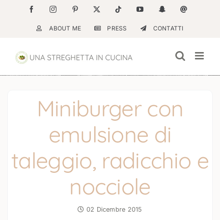
Salta
Facebook
Instagram
Pinterest
X
Tiktok
YouTube
Snapchat
Email
al
ABOUT ME
PRESS
CONTATTI
contenuto
Miniburger con
emulsione di
taleggio, radicchio e
nocciole
02 Dicembre 2015