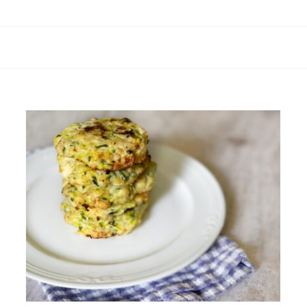
Polpette con pollo avanzato
super golose
Carne
Secondi