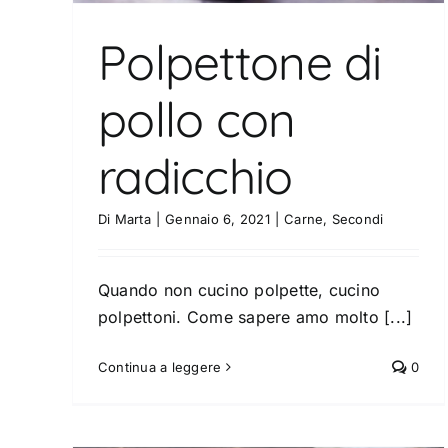
Polpettone di
pollo con
radicchio
Di
Marta
|
Gennaio 6, 2021
|
Carne
,
Secondi
Polpette di pollo alle erbe
Carne
Secondi
Quando non cucino polpette, cucino
polpettoni. Come sapere amo molto [...]
Continua a leggere
0