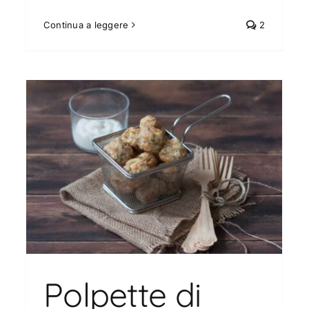
Continua a leggere
2
Insalata di pollo estiva con
zucchine e feta
Estate
Insalate
Piatti unici
Polpette di