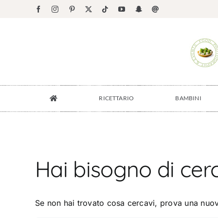
Salta
Facebook
Instagram
Pinterest
X
Tiktok
YouTube
Snapchat
Email
al
contenuto
RICETTARIO
BAMBINI
Hai bisogno di cer
Se non hai trovato cosa cercavi, prova una nuov