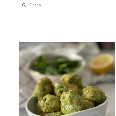
Burger di pollo e zucchine
Secondi
acino