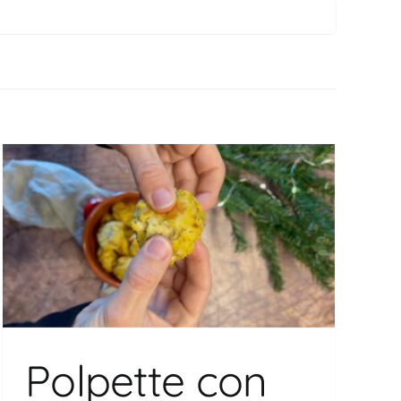
Cerca
per:
Polpette con