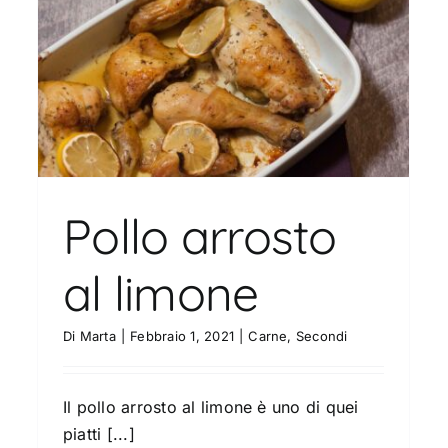
Spiedini di pollo alla senape e
limone
Carne
Secondi
Pollo arrosto
al limone
Di
Marta
|
Febbraio 1, 2021
|
Carne
,
Secondi
Il pollo arrosto al limone è uno di quei
piatti [...]