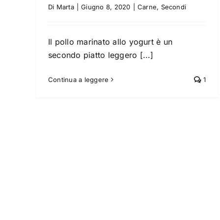
peperoni
Di
Marta
|
Giugno 8, 2020
|
Carne
,
Secondi
Carne
Panini
Piatti unici
Il pollo marinato allo yogurt è un
secondo piatto leggero [...]
Continua a leggere
1