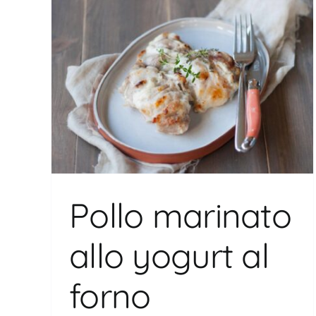
 al
Pollo marinato
allo yogurt al
forno
Tortillas integrali con pollo e