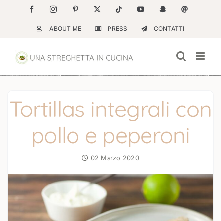
Salta
Facebook
Instagram
Pinterest
X
Tiktok
YouTube
Snapchat
Email
al
ABOUT ME
PRESS
CONTATTI
contenuto
Tortillas integrali con
pollo e peperoni
02 Marzo 2020