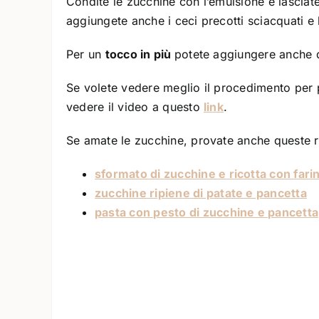
Condite le zucchine con l’emulsione e lasciat
aggiungete anche i ceci precotti sciacquati e 
Per un
tocco in più
potete aggiungere anche de
Se volete vedere meglio il procedimento per 
vedere il video a questo
link
.
Se amate le zucchine, provate anche queste ri
sformato di zucchine e ricotta con fari
zucchine ripiene di patate e pancetta
pasta con pesto di zucchine e pancetta