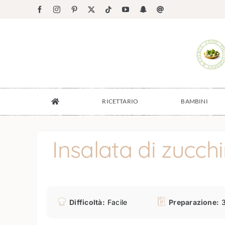
Salta
Facebook
Instagram
Pinterest
X
Tiktok
YouTube
Snapchat
Email
al
contenuto
RICETTARIO
BAMBINI
Insalata di zucch
Difficoltà:
Facile
Preparazione: