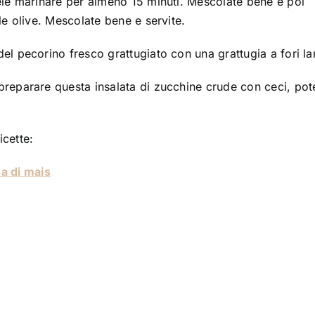
ele marinare per almeno 15 minuti. Mescolate bene e poi
le olive. Mescolate bene e servite.
l pecorino fresco grattugiato con una grattugia a fori la
preparare questa insalata di zucchine crude con ceci, pot
cette:
na di mais