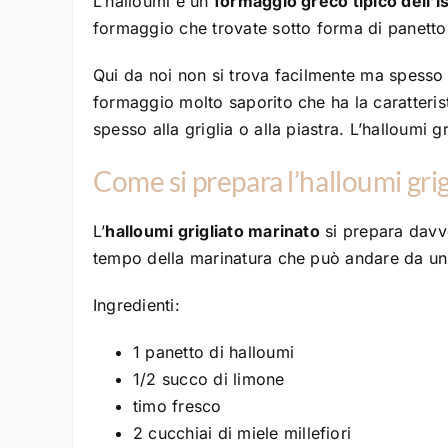
L’halloumi è un
formaggio greco tipico dell’is
formaggio che trovate sotto forma di panetto 
Qui da noi non si trova facilmente ma spesso
formaggio molto saporito che ha la caratteris
spesso alla griglia o alla piastra. L’halloumi 
Come si prepara l’halloumi gri
L’
halloumi grigliato marinato
si prepara davve
tempo della marinatura che può andare da un’o
Ingredienti:
1 panetto di halloumi
1/2 succo di limone
timo fresco
2 cucchiai di miele millefiori