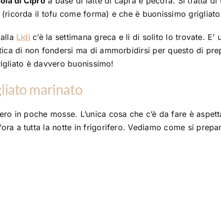
ola di Cipro
a base di latte di capra e pecora. Si tratta di
(ricorda il tofu come forma) e che è buonissimo grigliato
 alla
Lidl
c’è la settimana greca e li di solito lo trovate. E’ 
tica di non fondersi ma di ammorbidirsi per questo di pre
grigliato è davvero buonissimo!
gliato marinato
ro in poche mosse. L’unica cosa che c’è da fare è aspetta
ra a tutta la notte in frigorifero. Vediamo come si prepa