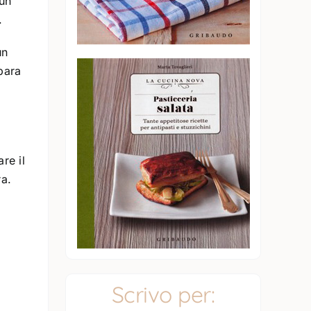
 un
.
un
para
re il
ra.
Scrivo per: