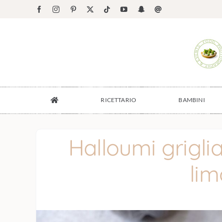
Salta
Facebook
Instagram
Pinterest
X
Tiktok
YouTube
Snapchat
Email
al
contenuto
RICETTARIO
BAMBINI
Halloumi grigli
lim