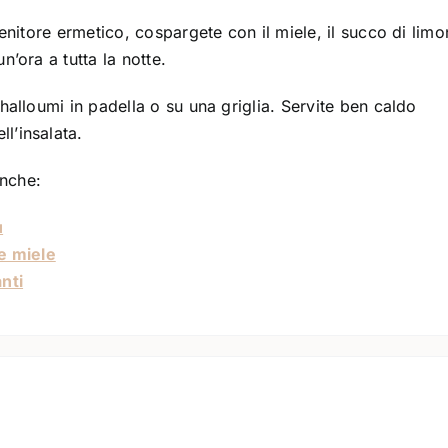
ntenitore ermetico, cospargete con il miele, il succo di lim
n’ora a tutta la notte.
’halloumi in padella o su una griglia. Servite ben caldo
l’insalata.
anche:
u
 e miele
nti