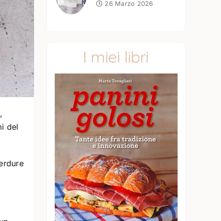
26 Marzo 2026
I miei libri
,
i del
verdure