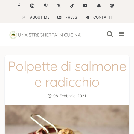
Salta
Facebook
Instagram
Pinterest
X
Tiktok
YouTube
Snapchat
Email
al
ABOUT ME
PRESS
CONTATTI
contenuto
Polpette di salmone
e radicchio
08 Febbraio 2021