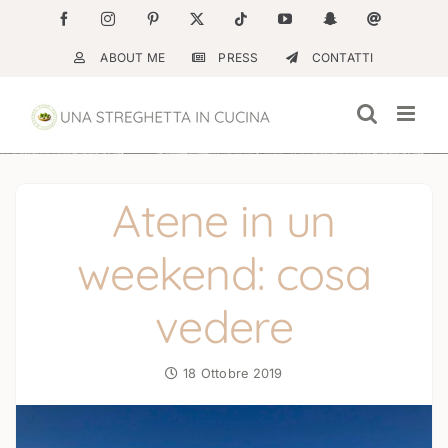
Salta
Facebook
Instagram
Pinterest
X
Tiktok
YouTube
Snapchat
Email
al
ABOUT ME
PRESS
CONTATTI
contenuto
Atene in un
weekend: cosa
vedere
18 Ottobre 2019