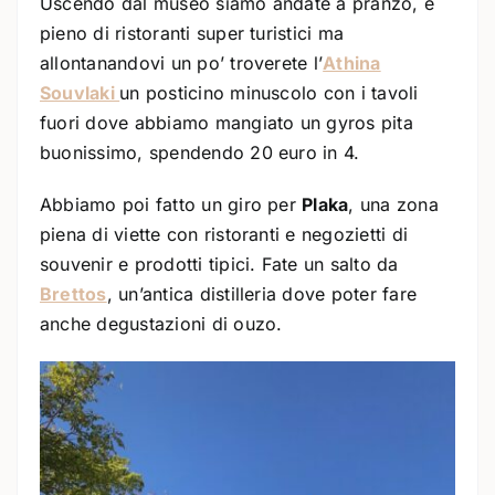
Uscendo dal museo siamo andate a pranzo, è
pieno di ristoranti super turistici ma
allontanandovi un po’ troverete l’
Athina
Souvlaki
un posticino minuscolo con i tavoli
fuori dove abbiamo mangiato un gyros pita
buonissimo, spendendo 20 euro in 4.
Abbiamo poi fatto un giro per
Plaka
, una zona
piena di viette con ristoranti e negozietti di
souvenir e prodotti tipici. Fate un salto da
Brettos
, un’antica distilleria dove poter fare
anche degustazioni di ouzo.