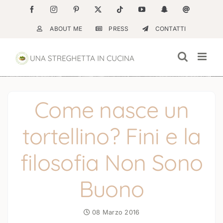
Salta
Facebook
Instagram
Pinterest
X
Tiktok
YouTube
Snapchat
Email
al
ABOUT ME
PRESS
CONTATTI
contenuto
Come nasce un
tortellino? Fini e la
filosofia Non Sono
Buono
08 Marzo 2016