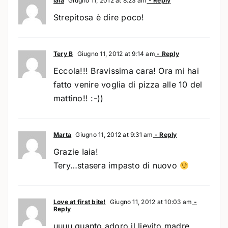
iaia
Giugno 11, 2012 at 8:23 am
- Reply
Strepitosa è dire poco!
Tery B
Giugno 11, 2012 at 9:14 am
- Reply
Eccola!!! Bravissima cara! Ora mi hai
fatto venire voglia di pizza alle 10 del
mattino!! :-))
Marta
Giugno 11, 2012 at 9:31 am
- Reply
Grazie Iaia!
Tery…stasera impasto di nuovo
Love at first bite!
Giugno 11, 2012 at 10:03 am
-
Reply
uuuu quanto adoro il lievito madre …