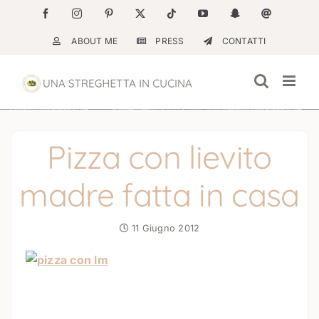
Salta
Facebook
Instagram
Pinterest
X
Tiktok
YouTube
Snapchat
Email
al
ABOUT ME
PRESS
CONTATTI
contenuto
Pizza con lievito
madre fatta in casa
11 Giugno 2012