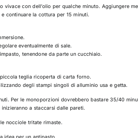
oco vivace con dell’olio per qualche minuto. Aggiungere m
e continuare la cottura per 15 minuti.
immersione.
regolare eventualmente di sale.
ll’impasto, tenendone da parte un cucchiaio.
iccola teglia ricoperta di carta forno.
ilizzando degli stampi singoli di alluminio usa e getta.
nuti. Per le monoporzioni dovrebbero bastare 35/40 minut
nizieranno a staccarsi dalle pareti.
e nocciole tritate rimaste.
 idea per un antipasto.