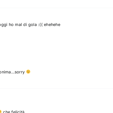
gi ho mal di gola :(( ehehehe
anonima…sorry
che felicità