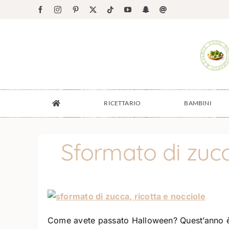
Salta
Facebook
Instagram
Pinterest
X
Tiktok
YouTube
Snapchat
Email
al
contenuto
RICETTARIO
BAMBINI
Sformato di zucc
Come avete passato Halloween? Quest’anno è s