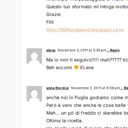
Questo tuo sformato mi intriga molt
Grazie
Filli
http://fillifoodgood.blogspot.com/
elena
Novembre 3, 2011 at 3:35 pm
- Reply
Ma io non ti seguivo!!!!! mah????? b
Beh eccomi
ELena
anna the nice
Novembre 3, 2011 at 4:08 pm
- Re
anche noi in Puglia godiamo come mat
Però è vero che anche le cose belle
Mah… un pò di freddo ci starebbe be
Ottima la ricetta.