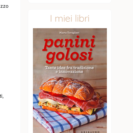
ezzo
I miei libri
i,