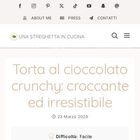
Salta
Facebook
Instagram
Pinterest
X
Tiktok
YouTube
Snapchat
Email
al
ABOUT ME
PRESS
CONTATTI
contenuto
Torta al cioccolato
crunchy: croccante
ed irresistibile
23 Marzo 2026
Difficoltà:
Facile