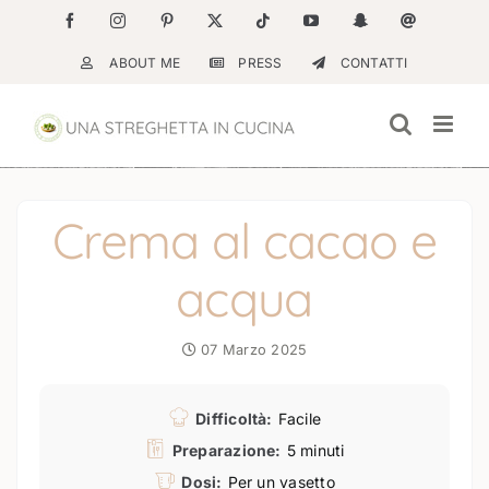
Salta
Facebook
Instagram
Pinterest
X
Tiktok
YouTube
Snapchat
Email
al
ABOUT ME
PRESS
CONTATTI
contenuto
Crema al cacao e
acqua
07 Marzo 2025
Difficoltà:
Facile
Preparazione:
5 minuti
Dosi:
Per un vasetto