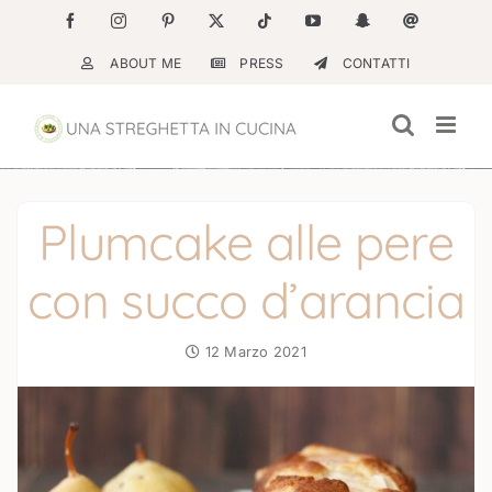
Salta
Facebook
Instagram
Pinterest
X
Tiktok
YouTube
Snapchat
Email
al
ABOUT ME
PRESS
CONTATTI
contenuto
Plumcake alle pere
con succo d’arancia
12 Marzo 2021