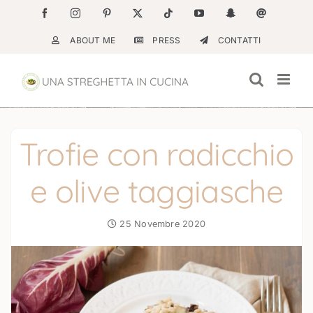
Salta
Facebook
Instagram
Pinterest
X
Tiktok
YouTube
Snapchat
Email
al
ABOUT ME
PRESS
CONTATTI
contenuto
Trofie con radicchio
e olive taggiasche
25 Novembre 2020