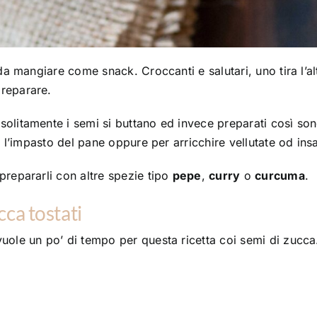
da mangiare come snack. Croccanti e salutari, uno tira l’alt
preparare.
olitamente i semi si buttano ed invece preparati così so
e l’impasto del pane oppure per arricchire vellutate od insa
prepararli con altre spezie tipo
pepe
,
curry
o
curcuma
.
cca tostati
uole un po’ di tempo per questa ricetta coi semi di zucca