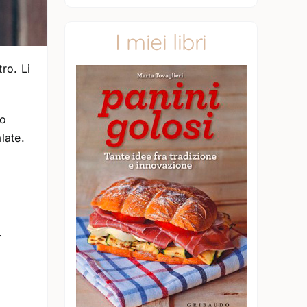
I miei libri
ro. Li
no
late.
.