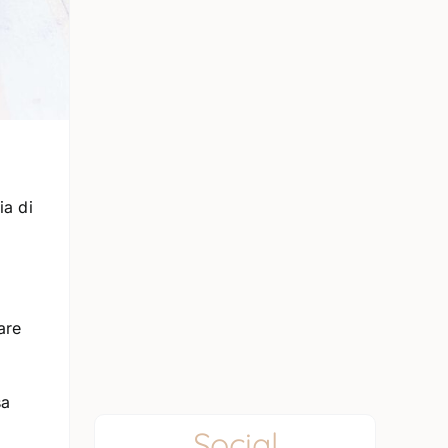
ia di
are
sa
Social