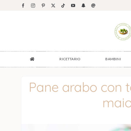
Salta
Facebook
Instagram
Pinterest
X
Tiktok
YouTube
Snapchat
Email
al
contenuto
RICETTARIO
BAMBINI
Pane arabo con t
maio