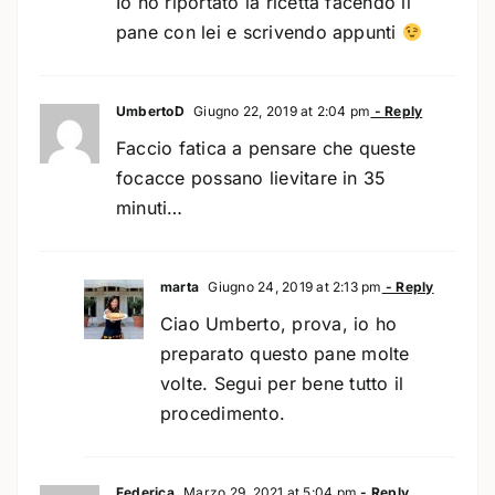
Io ho riportato la ricetta facendo il
pane con lei e scrivendo appunti
UmbertoD
Giugno 22, 2019 at 2:04 pm
- Reply
Faccio fatica a pensare che queste
focacce possano lievitare in 35
minuti…
marta
Giugno 24, 2019 at 2:13 pm
- Reply
Ciao Umberto, prova, io ho
preparato questo pane molte
volte. Segui per bene tutto il
procedimento.
Federica
Marzo 29, 2021 at 5:04 pm
- Reply