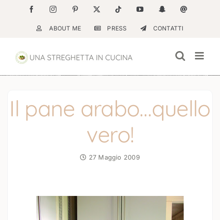
Salta
Facebook
Instagram
Pinterest
X
Tiktok
YouTube
Snapchat
Email
al
ABOUT ME
PRESS
CONTATTI
contenuto
Il pane arabo…quello
vero!
27 Maggio 2009