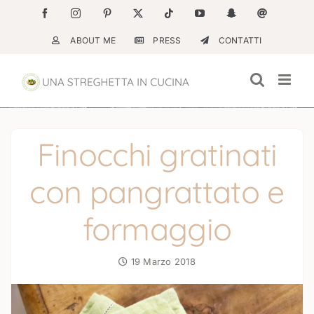
Salta
Facebook
Instagram
Pinterest
X
Tiktok
YouTube
Snapchat
Email
al
ABOUT ME
PRESS
CONTATTI
contenuto
Finocchi gratinati
con pangrattato e
formaggio
19 Marzo 2018