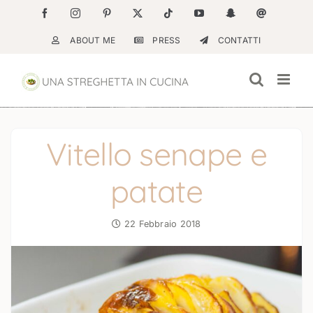
Salta
Facebook
Instagram
Pinterest
X
Tiktok
YouTube
Snapchat
Email
al
ABOUT ME
PRESS
CONTATTI
contenuto
Vitello senape e
patate
22 Febbraio 2018