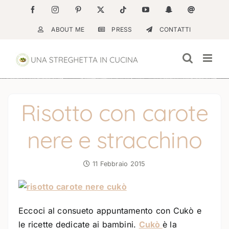
Salta
Facebook
Instagram
Pinterest
X
Tiktok
YouTube
Snapchat
Email
al
ABOUT ME
PRESS
CONTATTI
contenuto
Risotto con carote
nere e stracchino
11 Febbraio 2015
Eccoci al consueto appuntamento con Cukò e
le ricette dedicate ai bambini.
Cukò
è la