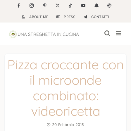
Salta
Facebook
Instagram
Pinterest
X
Tiktok
YouTube
Snapchat
Email
al
ABOUT ME
PRESS
CONTATTI
contenuto
Pizza croccante con
il microonde
combinato:
videoricetta
20 Febbraio 2015