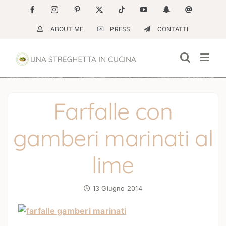
Salta
Facebook
Instagram
Pinterest
X
Tiktok
YouTube
Snapchat
Email
al
ABOUT ME
PRESS
CONTATTI
contenuto
Farfalle con
gamberi marinati al
lime
13 Giugno 2014