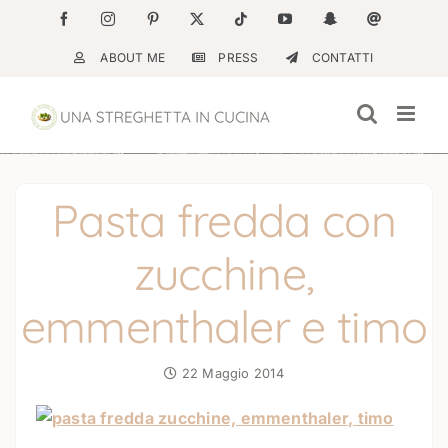
Salta
Facebook
Instagram
Pinterest
X
Tiktok
YouTube
Snapchat
Email
al
ABOUT ME
PRESS
CONTATTI
contenuto
Pasta fredda con
zucchine,
emmenthaler e timo
22 Maggio 2014