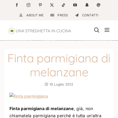
Salta
Facebook
Instagram
Pinterest
X
Tiktok
YouTube
Snapchat
Email
al
ABOUT ME
PRESS
CONTATTI
contenuto
Finta parmigiana di
melanzane
10 Luglio 2012
Finta parmigiana di melanzane
, già, non
chiamatela parmigiana perché è tutta un’altra