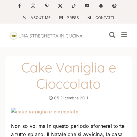
Salta
Facebook
Instagram
Pinterest
X
Tiktok
YouTube
Snapchat
Email
al
ABOUT ME
PRESS
CONTATTI
contenuto
Cake Vaniglia e
Cioccolato
05 Dicembre 2011
Non so voi ma in questo periodo sfornerei torte
a tutto spiano. Il Natale che si avvicina, la casa