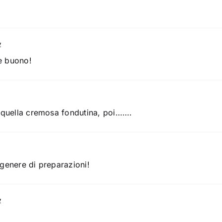
y
he buono!
 quella cremosa fondutina, poi…….
genere di preparazioni!
y