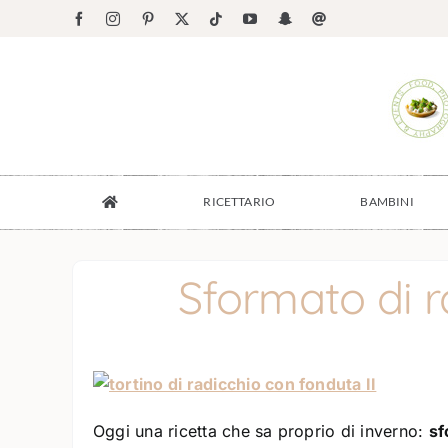
Salta
Facebook
Instagram
Pinterest
X
Tiktok
YouTube
Snapchat
Email
al
contenuto
RICETTARIO
BAMBINI
Sformato di r
Oggi una ricetta che sa proprio di inverno:
sf