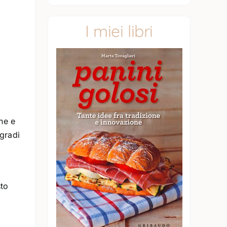
I miei libri
one e
 gradi
sto