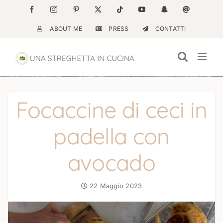
Salta
Facebook
Instagram
Pinterest
X
Tiktok
YouTube
Snapchat
Email
al
ABOUT ME
PRESS
CONTATTI
contenuto
Focaccine di ceci in
padella con
avocado
22 Maggio 2023