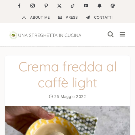
Salta
Facebook
Instagram
Pinterest
X
Tiktok
YouTube
Snapchat
Email
al
ABOUT ME
PRESS
CONTATTI
contenuto
Crema fredda al
caffè light
25 Maggio 2022