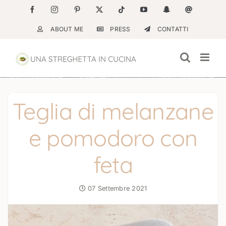
Salta
Facebook
Instagram
Pinterest
X
Tiktok
YouTube
Snapchat
Email
al
ABOUT ME
PRESS
CONTATTI
contenuto
Teglia di melanzane
e pomodoro con
feta
07 Settembre 2021