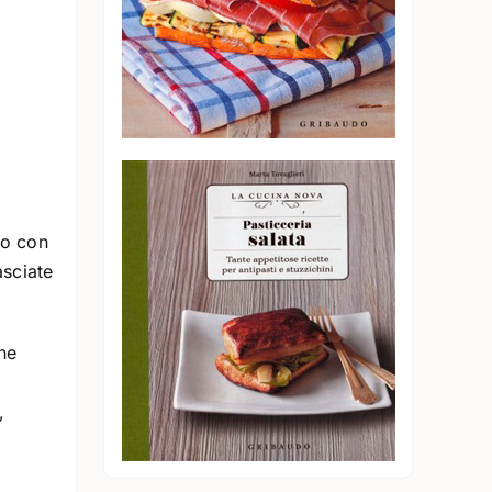
lo con
asciate
ene
,