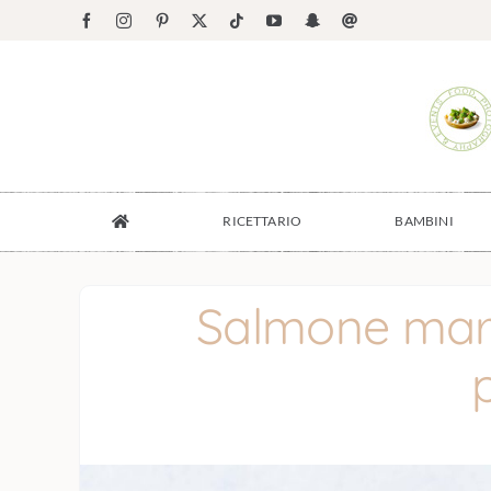
Salta
Facebook
Instagram
Pinterest
X
Tiktok
YouTube
Snapchat
Email
al
contenuto
RICETTARIO
BAMBINI
Salmone mar