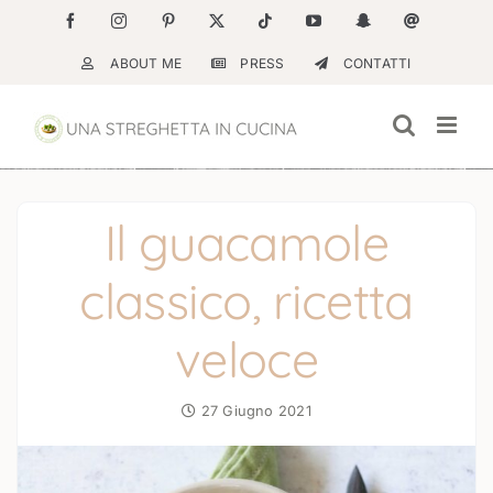
Salta
Facebook
Instagram
Pinterest
X
Tiktok
YouTube
Snapchat
Email
al
ABOUT ME
PRESS
CONTATTI
contenuto
Il guacamole
classico, ricetta
veloce
27 Giugno 2021