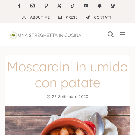
Salta
Facebook
Instagram
Pinterest
X
Tiktok
YouTube
Snapchat
Email
al
ABOUT ME
PRESS
CONTATTI
contenuto
Moscardini in umido
con patate
22 Settembre 2020