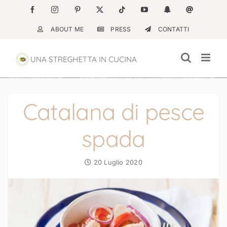
Salta
Facebook
Instagram
Pinterest
X
Tiktok
YouTube
Snapchat
Email
al
ABOUT ME
PRESS
CONTATTI
contenuto
Catalana di pesce
spada
20 Luglio 2020