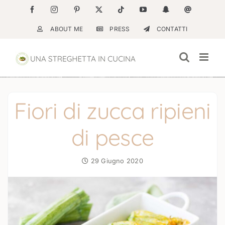
Salta
Facebook
Instagram
Pinterest
X
Tiktok
YouTube
Snapchat
Email
al
ABOUT ME
PRESS
CONTATTI
contenuto
Fiori di zucca ripieni
di pesce
29 Giugno 2020