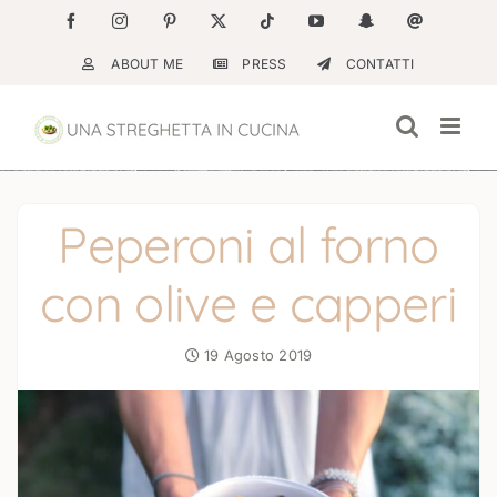
Salta
Facebook
Instagram
Pinterest
X
Tiktok
YouTube
Snapchat
Email
al
ABOUT ME
PRESS
CONTATTI
contenuto
Peperoni al forno
con olive e capperi
19 Agosto 2019