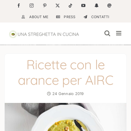
Salta
Facebook
Instagram
Pinterest
X
Tiktok
YouTube
Snapchat
Email
al
ABOUT ME
PRESS
CONTATTI
contenuto
Ricette con le
arance per AIRC
24 Gennaio 2019