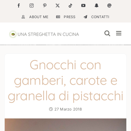
Salta
Facebook
Instagram
Pinterest
X
Tiktok
YouTube
Snapchat
Email
al
ABOUT ME
PRESS
CONTATTI
contenuto
Gnocchi con
gamberi, carote e
granella di pistacchi
27 Marzo 2018