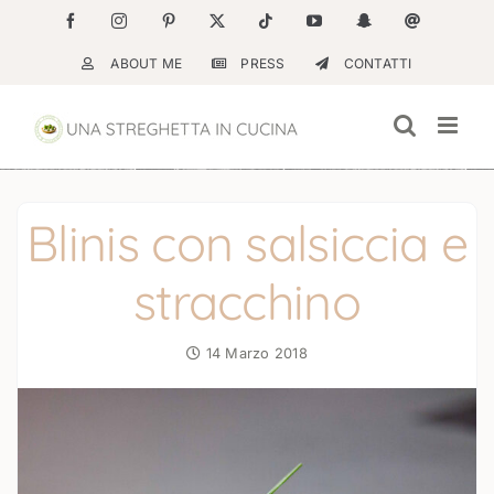
Salta
Facebook
Instagram
Pinterest
X
Tiktok
YouTube
Snapchat
Email
al
ABOUT ME
PRESS
CONTATTI
contenuto
Blinis con salsiccia e
stracchino
14 Marzo 2018