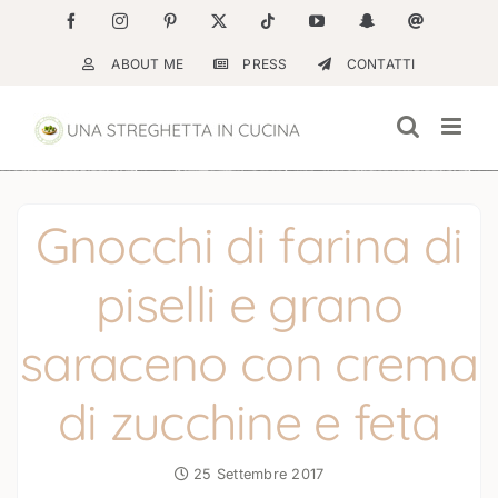
Salta
Facebook
Instagram
Pinterest
X
Tiktok
YouTube
Snapchat
Email
al
ABOUT ME
PRESS
CONTATTI
contenuto
Gnocchi di farina di
piselli e grano
saraceno con crema
di zucchine e feta
25 Settembre 2017